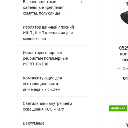
Высоковольтные
кабельные крепления,
хомуты, полуклицы
Изолятор шинный плоский
ИШП , ШНП крепления для
медных шин
052
Изоляторы опорные
пол
ребристые полимерные
ос
ИОРП-10/130
Ож
от
Комплектующие для
вентиляционных и
инженерных систем
Светильники внутреннего
освещения КСО и КРУ
НОВИНКА
Вакуумные