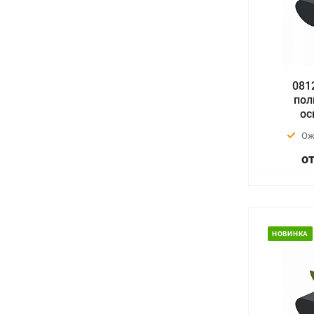
081
пол
ос
Ож
от
НОВИНКА