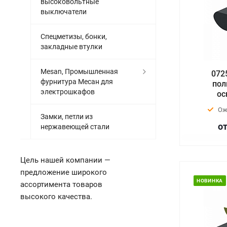
высоковольтные
выключатели
Спецметизы, бонки,
закладные втулки
Mesan, Промышленная
072
фурнитура Месан для
пол
электрошкафов
ос
Ож
Замки, петли из
от
нержавеющей стали
Цель нашей компании —
предложение широкого
НОВИНКА
ассортимента товаров
высокого качества.