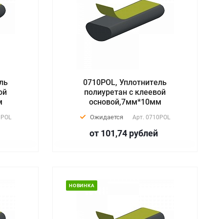
ль
0710POL, Уплотнитель
ой
полиуретан с клеевой
м
основой,7мм*10мм
Ожидается
0POL
Арт.
0710POL
от 101,74
руб
лей
НОВИНКА