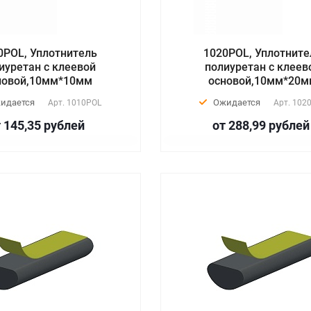
0POL, Уплотнитель
1020POL, Уплотните
иуретан с клеевой
полиуретан с клеев
новой,10мм*10мм
основой,10мм*20
идается
Ожидается
Арт.
1010POL
Арт.
102
 145,35
руб
лей
от 288,99
руб
лей