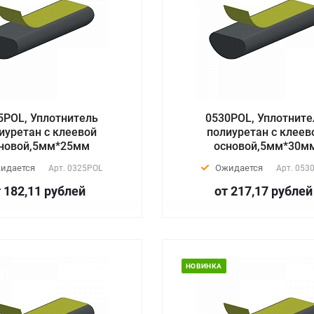
5POL, Уплотнитель
0530POL, Уплотните
иуретан с клеевой
полиуретан с клеев
новой,5мм*25мм
основой,5мм*30м
идается
Ожидается
Арт.
0325POL
Арт.
053
 182,11
руб
лей
от 217,17
руб
лей
НОВИНКА