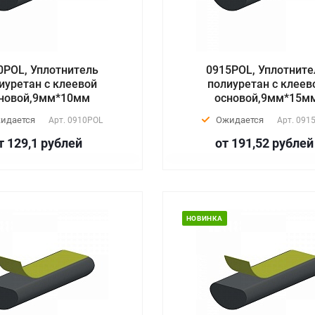
0POL, Уплотнитель
0915POL, Уплотните
иуретан с клеевой
полиуретан с клеев
новой,9мм*10мм
основой,9мм*15м
идается
Ожидается
Арт.
0910POL
Арт.
091
т 129,1
руб
лей
от 191,52
руб
лей
НОВИНКА