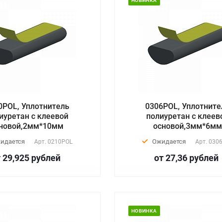
НОВИНКА
0POL, Уплотнитель
0306POL, Уплотните
иуретан с клеевой
полиуретан с клеев
новой,2мм*10мм
основой,3мм*6м
идается
Ожидается
Арт.
0210POL
Арт.
030
 29,925
руб
лей
от 27,36
руб
лей
НОВИНКА