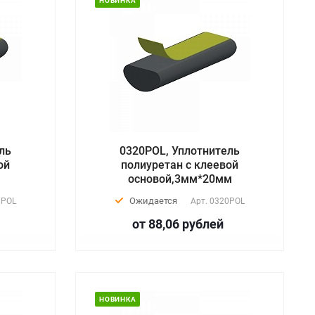
НОВИНКА
ль
0320POL, Уплотнитель
ой
полиуретан с клеевой
м
основой,3мм*20мм
Ожидается
6POL
Арт.
0320POL
от 88,06
руб
лей
НОВИНКА