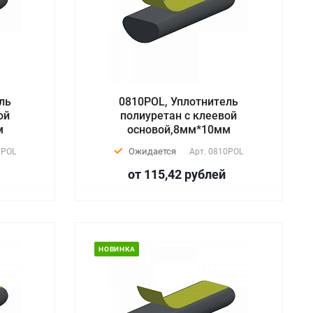
ль
0810POL, Уплотнитель
ой
полиуретан с клеевой
м
основой,8мм*10мм
Ожидается
0POL
Арт.
0810POL
от 115,42
руб
лей
НОВИНКА