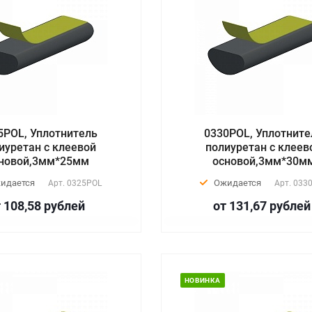
5POL, Уплотнитель
0330POL, Уплотните
иуретан с клеевой
полиуретан с клеев
новой,3мм*25мм
основой,3мм*30м
идается
Ожидается
Арт.
0325POL
Арт.
033
 108,58
руб
лей
от 131,67
руб
лей
НОВИНКА