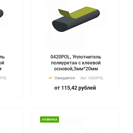
ль
0420POL, Уплотнитель
ой
полиуретан с клеевой
м
основой,3мм*20мм
Ожидается
0POL
Арт.
0420POL
от 115,42
руб
лей
НОВИНКА