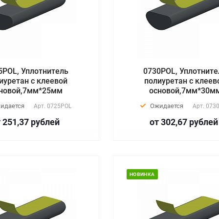
5POL, Уплотнитель
0730POL, Уплотните
иуретан с клеевой
полиуретан с клеев
новой,7мм*25мм
основой,7мм*30м
идается
Ожидается
Арт.
0725POL
Арт.
073
 251,37
руб
лей
от 302,67
руб
лей
НОВИНКА