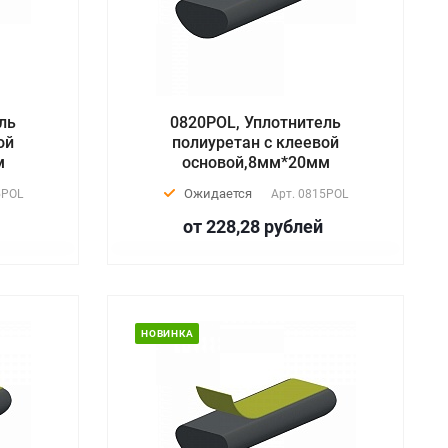
ль
0820POL, Уплотнитель
ой
полиуретан с клеевой
м
основой,8мм*20мм
Ожидается
5POL
Арт.
0815POL
от 228,28
руб
лей
НОВИНКА