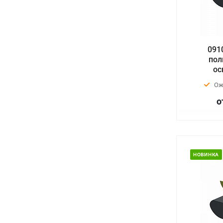
091
пол
ос
Ож
о
НОВИНКА