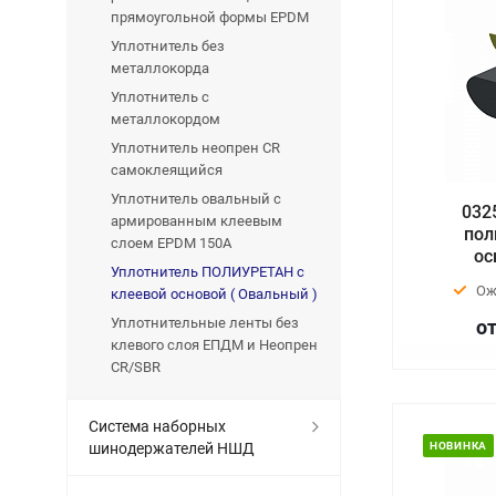
прямоугольной формы EPDM
Уплотнитель без
металлокорда
Уплотнитель с
металлокордом
Уплотнитель неопрен CR
самоклеящийся
Уплотнитель овальный с
032
армированным клеевым
пол
слоем EPDM 150A
ос
Уплотнитель ПОЛИУРЕТАН с
Ож
клеевой основой ( Овальный )
Уплотнительные ленты без
от
клевого слоя ЕПДМ и Неопрен
CR/SBR
Система наборных
шинодержателей НШД
НОВИНКА