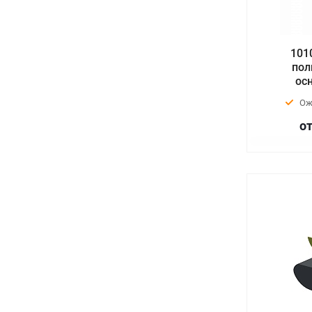
101
пол
ос
Ож
от