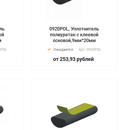
ль
0920POL, Уплотнитель
ой
полиуретан с клеевой
м
основой,9мм*20мм
Ожидается
5POL
Арт.
0920POL
от 253,93
руб
лей