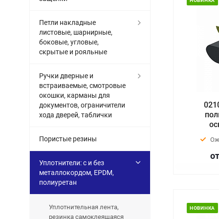
НОВИНКА
Петли накладные
листовые, шарнирные,
боковые, угловые,
скрытые и рояльные
Ручки дверные и
встраиваемые, смотровые
окошки, карманы для
021
документов, ограничители
пол
хода дверей, таблички
ос
Пористые резины
Ож
от
Уплотнители: с и без
металлокордом, EPDM,
полиуретан
Уплотнительная лента,
НОВИНКА
резинка самоклеящаяся