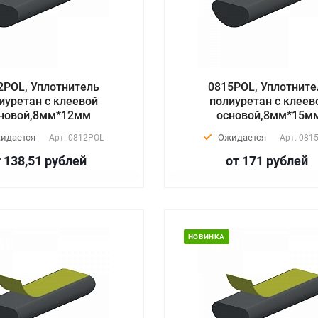
2POL, Уплотнитель
0815POL, Уплотните
иуретан с клеевой
полиуретан с клеев
новой,8мм*12мм
основой,8мм*15м
идается
Ожидается
Арт.
0812POL
Арт.
081
 138,51
руб
лей
от 171
руб
лей
НОВИНКА