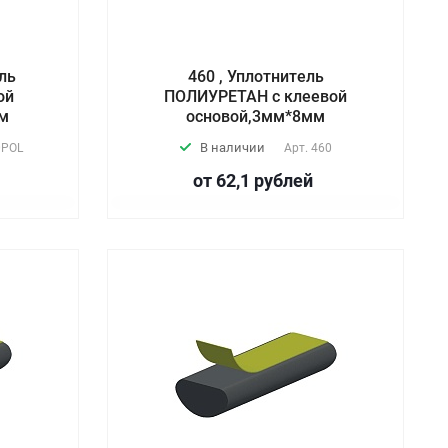
ль
460 , Уплотнитель
ой
ПОЛИУРЕТАН с клеевой
мм
основой,3мм*8мм
В наличии
0POL
Арт.
460
от 62,1
руб
лей